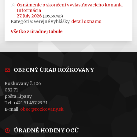
Oznámenie o skončení vyvlastňovacieho konania -
Informácia
27. July 2026
(105,59MB)
Kategória: Verejné vyhlášky,
detail oznamu
Všetko z úradnej tabule
OBECNÝ ÚRAD ROŽKOVANY
Rožkovany č. 106
082 71
pošta Lipany
Tel. +421 51 457 23 21
E-mail:
obec@rozkovany.sk
ÚRADNÉ HODINY OCÚ