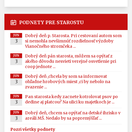
PODNETY PRE STAROSTU
Dobrý deň p. Starosta. Pri cestovaní autom som
JUN
3
si nemohla nevšimnúť rozdielnosť výzdoby
Vianočného stromčeka ...
Dobrý deň pán starosta, môžem sa opýtať z
JUN
3
akého dôvodu nesvieti verejné osvetlenie pri
coop jednote ...
Dobrý deň ,chcela by som sa informovat
JUN
3
ohľadne hrobových miest ,ci by nebolo na
zvazenie ...
Pan starosta kedy zacnete kotrolovat psov po
JUN
3
dedine aj platcou? Na ulici ku majetkoch je ...
Dobrý deň, chcem sa opýtať na detské ihrisko v
JUN
3
areáli MŠ. Nedalo by sa popremýšľať ...
Pozri všetky podnety