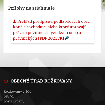
Prílohy na stiahnutie
Prehľad predpisov, podľa ktorých obec
koná a rozhoduje, alebo ktoré upravujú
práva a povinnosti fyzických osôb a
právnických
[PDF 202,77K]
OBECNÝ ÚRAD ROŽKOVANY
Rožkovany č. 106
082 71
pošta Lipany