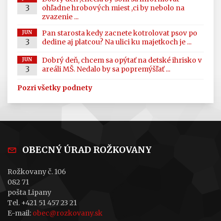
3
ohľadne hrobových miest ,ci by nebolo na
zvazenie ...
Pan starosta kedy zacnete kotrolovat psov po
JUN
3
dedine aj platcou? Na ulici ku majetkoch je ...
Dobrý deň, chcem sa opýtať na detské ihrisko v
JUN
3
areáli MŠ. Nedalo by sa popremýšľať ...
Pozri všetky podnety
OBECNÝ ÚRAD ROŽKOVANY
Rožkovany č. 106
082 71
pošta Lipany
Tel. +421 51 457 23 21
E-mail:
obec@rozkovany.sk