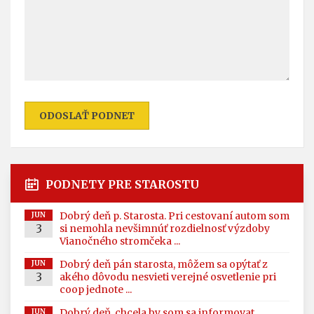
ODOSLAŤ PODNET
PODNETY PRE STAROSTU
Dobrý deň p. Starosta. Pri cestovaní autom som
JUN
3
si nemohla nevšimnúť rozdielnosť výzdoby
Vianočného stromčeka ...
Dobrý deň pán starosta, môžem sa opýtať z
JUN
3
akého dôvodu nesvieti verejné osvetlenie pri
coop jednote ...
Dobrý deň ,chcela by som sa informovat
JUN