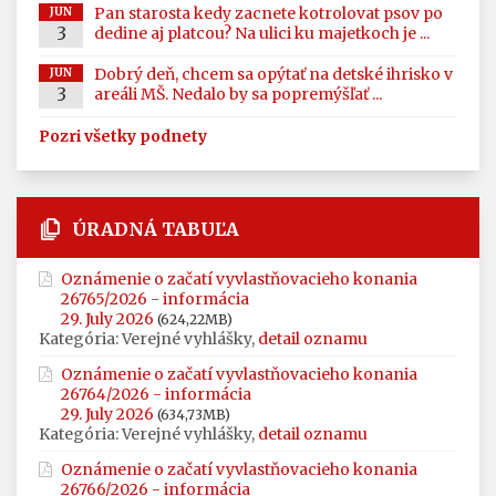
Pan starosta kedy zacnete kotrolovat psov po
JUN
3
dedine aj platcou? Na ulici ku majetkoch je ...
Dobrý deň, chcem sa opýtať na detské ihrisko v
JUN
3
areáli MŠ. Nedalo by sa popremýšľať ...
Pozri všetky podnety
ÚRADNÁ TABUĽA
Oznámenie o začatí vyvlastňovacieho konania
26765/2026 - informácia
29. July 2026
(624,22MB)
Kategória: Verejné vyhlášky,
detail oznamu
Oznámenie o začatí vyvlastňovacieho konania
26764/2026 - informácia
29. July 2026
(634,73MB)
Kategória: Verejné vyhlášky,
detail oznamu
Oznámenie o začatí vyvlastňovacieho konania
26766/2026 - informácia