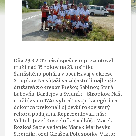
Dňa 29.8.2015 nás úspešne reprezentovali
muži nad 35 rokov na 23. ročníku
Šarišského pohára v obci Havaj v okrese
Stropkov. Na súťaži sa zúčastnili najlepšie
družstvá z okresov Prešov, Sabinov, Stará
Ľubovňa, Bardejov a Svidník - Stropkov. Naši
muži časom 17,43 vyhrali svoju kategóriu a
dokonca prekonali aj deväť rokov starý
rekord podujatia. Reprezentovali nás:
Veliteľ : Jozef Koscelník Sací kôš : Marek
Rozkoš Sacie vedenie: Marek Marhevka
Strojník: Jozef Girašek Polospojky: Viktor