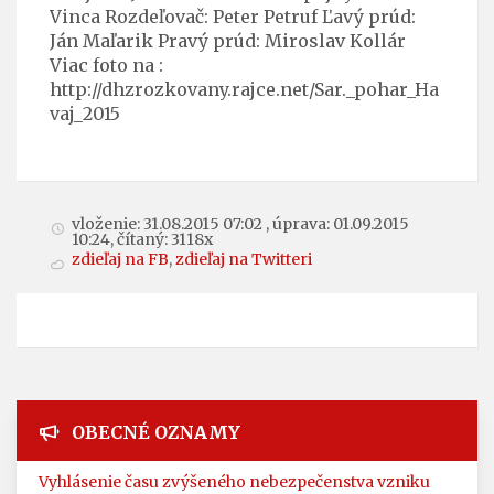
Vinca Rozdeľovač: Peter Petruf Ľavý prúd:
Ján Maľarik Pravý prúd: Miroslav Kollár
Viac foto na :
http://dhzrozkovany.rajce.net/Sar._pohar_Ha
vaj_2015
vloženie: 31.08.2015 07:02 , úprava: 01.09.2015
10:24, čítaný: 3118x
zdieľaj na FB
,
zdieľaj na Twitteri
OBECNÉ OZNAMY
Vyhlásenie času zvýšeného nebezpečenstva vzniku