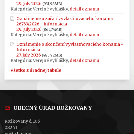
29. July 2026
(931,98MB)
Kategória: Verejné vyhlášky,
detail oznamu
Oznámenie o začatí vyvlastňovacieho konania
26763/2026 - informácia
29. July 2026
(865,74MB)
Kategória: Verejné vyhlášky,
detail oznamu
Oznámenie o skončení vyvlastňovacieho konania -
Informácia
27. July 2026
(483,92MB)
Kategória: Verejné vyhlášky,
detail oznamu
Všetko z úradnej tabule
OBECNÝ ÚRAD ROŽKOVANY
Rožkovany č. 106
082 71
pošta Lipany