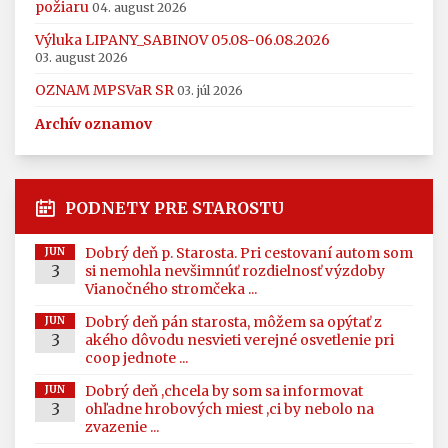
požiaru
04. august 2026
Výluka LIPANY_SABINOV 05.08-06.08.2026
03. august 2026
OZNAM MPSVaR SR
03. júl 2026
Archív oznamov
PODNETY PRE STAROSTU
Dobrý deň p. Starosta. Pri cestovaní autom som
JUN
3
si nemohla nevšimnúť rozdielnosť výzdoby
Vianočného stromčeka ...
Dobrý deň pán starosta, môžem sa opýtať z
JUN
3
akého dôvodu nesvieti verejné osvetlenie pri
coop jednote ...
Dobrý deň ,chcela by som sa informovat
JUN
3
ohľadne hrobových miest ,ci by nebolo na
zvazenie ...