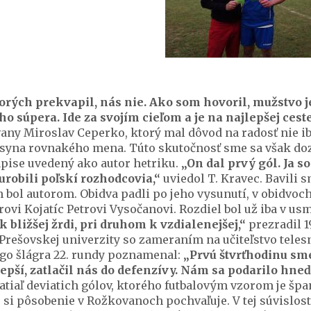
orých prekvapil, nás nie. Ako som hovoril, mužstvo je
o súpera. Ide za svojím cieľom a je na najlepšej cest
ny Miroslav Ceperko, ktorý mal dôvod na radosť nie iba
syna rovnakého mena. Túto skutočnosť sme sa však dozv
ápise uvedený ako autor hetriku.
„On dal prvý gól. Ja s
urobili poľskí rozhodcovia,“
uviedol T. Kravec. Bavili 
 bol autorom. Obidva padli po jeho vysunutí, v obidvoch
ovi Kojatíc Petrovi Vysočanovi. Rozdiel bol už iba v usm
k bližšej žrdi, pri druhom k vzdialenejšej,“
prezradil 
Prešovskej univerzity so zameraním na učiteľstvo teles
go šlágra 22. rundy poznamenal:
„Prvú štvrťhodinu sme
epší, zatlačil nás do defenzívy. Nám sa podarilo hneď 
atiaľ deviatich gólov, ktorého futbalovým vzorom je šp
, si pôsobenie v Rožkovanoch pochvaľuje. V tej súvislost