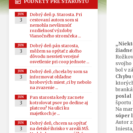
PODNETY PRE STAROSTU
Dobrý deň p. Starosta. Pri
JUN
3
cestovaní autom som si
nemohla nevšimnúť
rozdielnosť výzdoby
Vianočného stromčeka ...
„Niekt
Dobrý deň pán starosta,
JUN
žiadneh
3
môžem sa opýtať z akého
dôvodu nesvieti verejné
Rožkova
osvetlenie pri coop jednote ...
svojho 
bol v z
Dobrý deň ,chcela by som sa
JUN
Chybu 
3
informovat ohľadne
hrobových miest ,ci by nebolo
ktorých
na zvazenie ...
brankár
poslal 
Pan starosta kedy zacnete
JUN
športu 
3
kotrolovat psov po dedine aj
platcou? Na ulici ku
Na mar
majetkoch je ...
súper l
Autor z
Dobrý deň, chcem sa opýtať
JUN
3
Iniesta
na detské ihrisko v areáli MŠ.