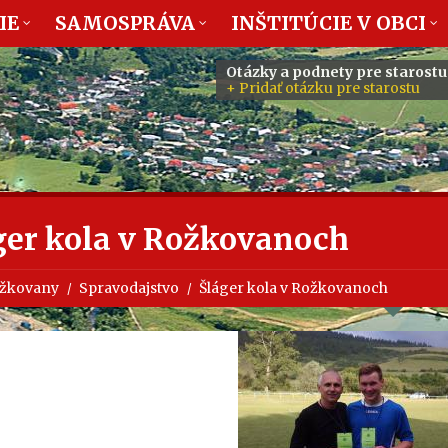
IE
SAMOSPRÁVA
INŠTITÚCIE V OBCI
Otázky a podnety pre starostu
+ Pridať otázku pre starostu
ger kola v Rožkovanoch
žkovany
Spravodajstvo
Šláger kola v Rožkovanoch