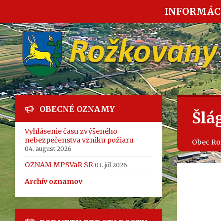
INFORMÁC
OBECNÉ OZNAMY
Šlá
Vyhlásenie času zvýšeného
nebezpečenstva vzniku požiaru
Obec Ro
04. august 2026
OZNAM MPSVaR SR
03. júl 2026
Archív oznamov