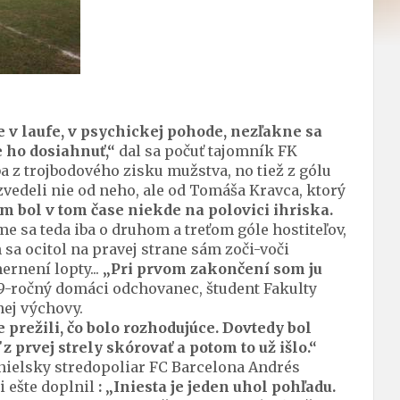
 v laufe, v psychickej pohode, nezľakne sa
e ho dosiahnuť,“
dal sa počuť tajomník FK
 z trojbodového zisku mužstva, no tiež z gólu
edeli nie od neho, ale od Tomáša Kravca, ktorý
om bol v tom čase niekde na polovici ihriska.
sme sa teda iba o druhom a treťom góle hostiteľov,
 sa ocitol na pravej strane sám zoči-voči
ernení lopty...
„Pri prvom zakončení som ju
19-ročný domáci odchovanec, študent Fakulty
nej výchovy.
 prežili, čo bolo rozhodujúce. Dovtedy bol
z prvej strely skórovať a potom to už išlo.“
anielsky stredopoliar FC Barcelona Andrés
i ešte doplnil
: „Iniesta je jeden uhol pohľadu.