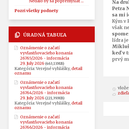
Nedalo by sa popremýšľať ...
Na dru
Petra 
Pozri všetky podnety
sa mi i
Kým v R
však n
spomen
ÚRADNÁ TABUĽA
lídra j
Mikluš
Oznámenie o začatí
keď v 
vyvlastňovacieho konania
26765/2026 - informácia
prvý mu
29. July 2026
(463,13MB)
Kategória: Verejné vyhlášky,
detail
oznamu
Oznámenie o začatí
vyvlastňovacieho konania
vložen
26764/2026 - informácia
zdieľ
29. July 2026
(221,39MB)
Kategória: Verejné vyhlášky,
detail
oznamu
Oznámenie o začatí
vyvlastňovacieho konania
26766/2026 - informácia