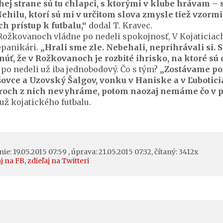
hej strane sú tu chlapci, s ktorými v klube hrávam –
Nehilu, ktorí sú mi v určitom slova zmysle tiež vzorm
ch prístup k futbalu,“
dodal T. Kravec.
ožkovanoch vládne po nedeli spokojnosť, V Kojaticiach 
epanikári.
„Hrali sme zle. Nebehali, neprihrávali si
úť, že v Rožkovanoch je rozbité ihrisko, na ktoré sú
e po nedeli už iba jednobodový. Čo s tým?
„Zostávame pok
ovce a Uzovský Šalgov, vonku v Haniske a v Ľuboticia
troch z nich nevyhráme, potom naozaj nemáme čo v p
ž kojatického futbalu.
ie: 19.05.2015 07:59 , úprava: 21.05.2015 07:32, čítaný: 3412x
aj na FB
,
zdieľaj na Twitteri