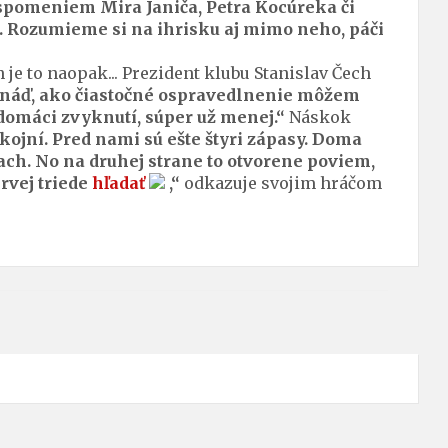
 spomeniem Mira Janiča, Petra Kocúreka či
i. Rozumieme si na ihrisku aj mimo neho, páči
je to naopak... Prezident klubu Stanislav Čech
. Snáď, ako čiastočné ospravedlnenie môžem
 domáci zvyknutí, súper už menej.“
Náskok
ojní. Pred nami sú ešte štyri zápasy. Doma
ch. No na druhej strane to otvorene poviem,
rvej triede
hľadať
,“
odkazuje svojim hráčom