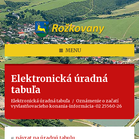
som tu
MENU
Elektronická úradná
tabuľa
Elektronická úradná tabuľa
Oznámenie o začatí
vyvlastňovacieho konania-informácia-02 25560-26
«
návrat na úradnú tabulu