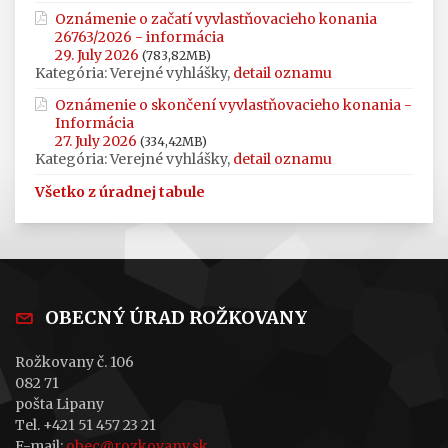
Oznámenie o začatí vyvlastňovacieho konania
26763/2026 - informácia
29. July 2026
(783,82MB)
Kategória: Verejné vyhlášky,
detail oznamu
Oznámenie o skončení vyvlastňovacieho konania -
Informácia
27. July 2026
(334,42MB)
Kategória: Verejné vyhlášky,
detail oznamu
Všetko z úradnej tabule
OBECNÝ ÚRAD ROŽKOVANY
Rožkovany č. 106
082 71
pošta Lipany
Tel. +421 51 457 23 21
E-mail:
obec@rozkovany.sk