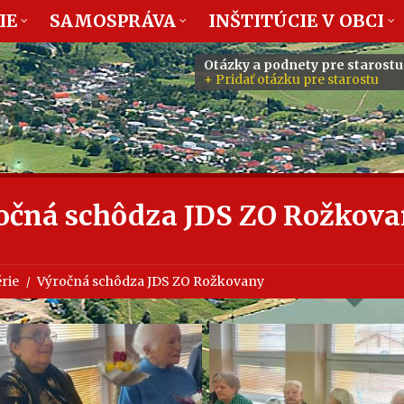
IE
SAMOSPRÁVA
INŠTITÚCIE V OBCI
Otázky a podnety pre starostu
+ Pridať otázku pre starostu
očná schôdza JDS ZO Rožkov
rie
Výročná schôdza JDS ZO Rožkovany