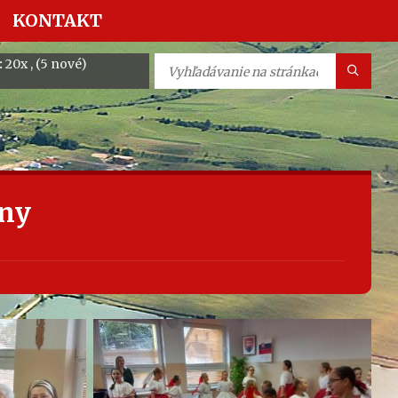
KONTAKT
:
20x , (5 nové)
any