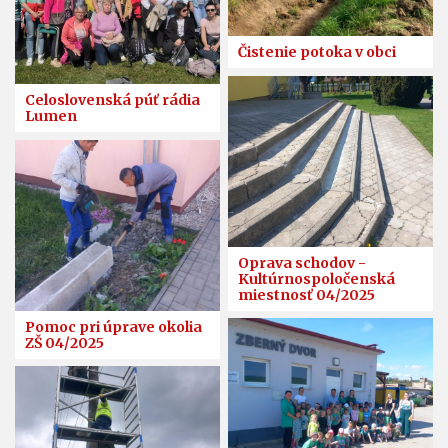
Čistenie potoka v obci
Celoslovenská púť rádia
Lumen
Oprava schodov -
Kultúrnospoločenská
miestnosť 04/2025
Pomoc pri úprave okolia
ZŠ 04/2025