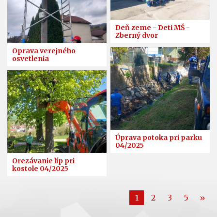
Deň zeme - Deti MŠ -
Zberný dvor
Oprava verejného
osvetlenia
Úprava potoka pri parku
04/2025
Orezávanie líp pri
kostole 04/2025
1
2
3
5
»