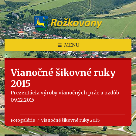
MENU
Vianočné šikovné ruky
2015
Prezentácia výroby vianočných prác a ozdôb
09.12.2015
Fotogalérie
Vianočné šikovné ruky 2015