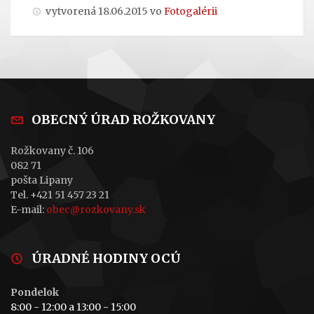
vytvorená 18.06.2015 vo
Fotogalérii
OBECNÝ ÚRAD ROŽKOVANY
Rožkovany č. 106
082 71
pošta Lipany
Tel. +421 51 457 23 21
E-mail:
obec@rozkovany.sk
ÚRADNÉ HODINY OCÚ
Pondelok
8:00 - 12:00 a 13:00 - 15:00