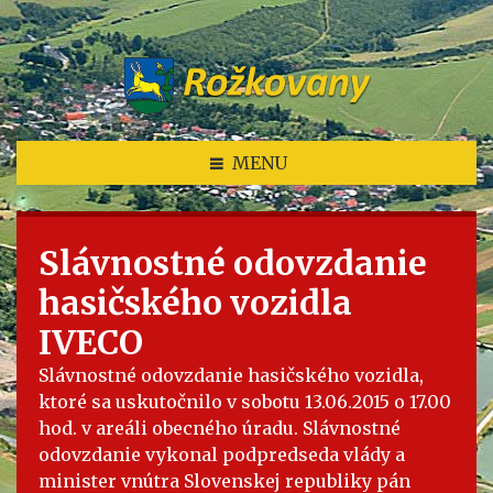
MENU
Slávnostné odovzdanie
hasičského vozidla
IVECO
Slávnostné odovzdanie hasičského vozidla,
ktoré sa uskutočnilo v sobotu 13.06.2015 o 17.00
hod. v areáli obecného úradu. Slávnostné
odovzdanie vykonal podpredseda vlády a
minister vnútra Slovenskej republiky pán