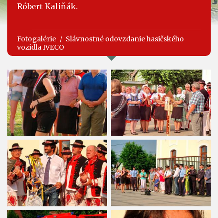
Róbert Kaliňák.
Fotogalérie
Slávnostné odovzdanie hasičského
vozidla IVECO