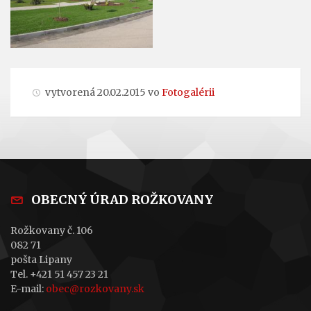
vytvorená 20.02.2015 vo
Fotogalérii
OBECNÝ ÚRAD ROŽKOVANY
Rožkovany č. 106
082 71
pošta Lipany
Tel. +421 51 457 23 21
E-mail:
obec@rozkovany.sk