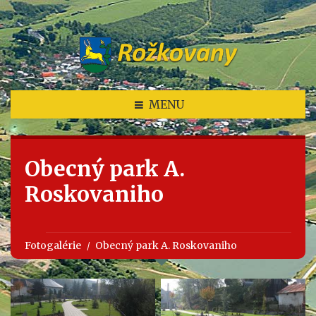
MENU
Obecný park A.
Roskovaniho
Fotogalérie
Obecný park A. Roskovaniho