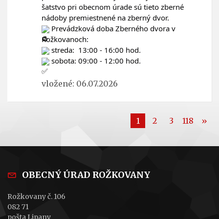
šatstvo pri obecnom úrade sú tieto zberné 
nádoby premiestnené na zberný dvor. 
 Prevádzková doba Zberného dvora v 
Rožkovanoch: 
 streda:  13:00 - 16:00 hod.
 sobota: 09:00 - 12:00 hod.
vložené: 06.07.2026
1
2
3
118
»
OBECNÝ ÚRAD ROŽKOVANY
Rožkovany č. 106
082 71
pošta Lipany