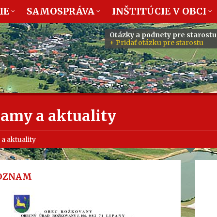
IE
SAMOSPRÁVA
INŠTITÚCIE V OBCI
Otázky a podnety pre starostu
+ Pridať otázku pre starostu
amy a aktuality
 aktuality
OZNAM