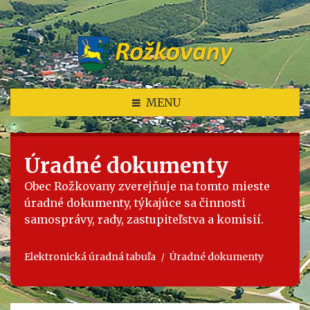
MENU
Úradné dokumenty
Obec Rožkovany zverejňuje na tomto mieste
úradné dokumenty, týkajúce sa činnosti
samosprávy, rady, zastupiteľstva a komisií.
Elektronická úradná tabuľa
Úradné dokumenty