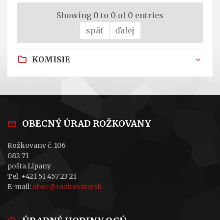
Showing 0 to 0 of 0 entries
späť
ďalej
KOMISIE
OBECNÝ ÚRAD ROŽKOVANY
Rožkovany č. 106
082 71
pošta Lipany
Tel. +421 51 457 23 21
E-mail:
obec@rozkovany.sk